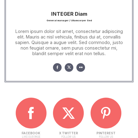
INTEGER Diam
General manager / Ullamcorper Sed
Lorem ipsum dolor sit amet, consectetur adipiscing
elit. Mauris ac nisl vehicula, finibus dui at, convallis
sapien. Quisque a augue velit. Sed commodo, justo
non feugiat ornare, sem purus consectetur mi,
blandit semper velit erat non tellus.
FACEBOOK
X TWITTER
PINTEREST
LIKE OUR PAGE
FOLLOW US
FOLLOW US