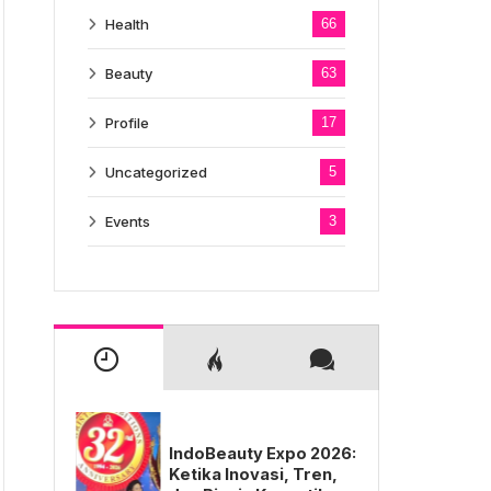
Health
66
Beauty
63
Profile
17
Uncategorized
5
Events
3
IndoBeauty Expo 2026:
Ketika Inovasi, Tren,