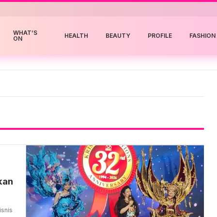
WHAT’S
HEALTH
BEAUTY
PROFILE
FASHION
ON
ikan
isnis