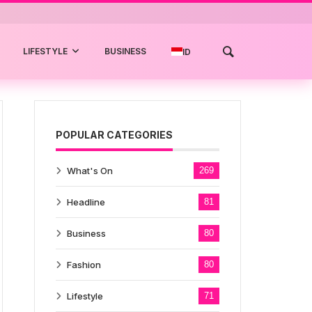
LIFESTYLE
BUSINESS
ID
POPULAR CATEGORIES
What's On
269
Headline
81
Business
80
Fashion
80
Lifestyle
71