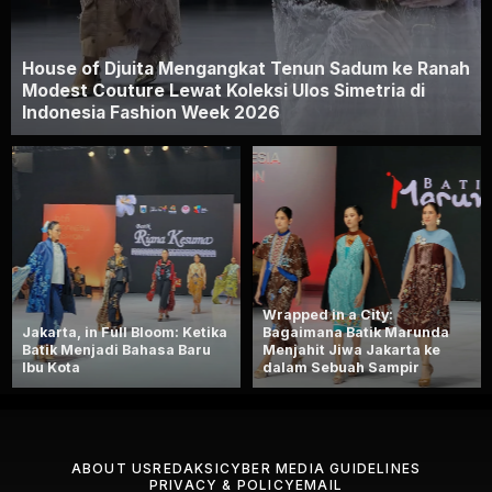
House of Djuita Mengangkat Tenun Sadum ke Ranah
Modest Couture Lewat Koleksi Ulos Simetria di
Indonesia Fashion Week 2026
Wrapped in a City:
Jakarta, in Full Bloom: Ketika
Bagaimana Batik Marunda
Batik Menjadi Bahasa Baru
Menjahit Jiwa Jakarta ke
Ibu Kota
dalam Sebuah Sampir
ABOUT US
REDAKSI
CYBER MEDIA GUIDELINES
PRIVACY & POLICY
EMAIL