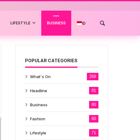
LIFESTYLE
BUSINESS
ID
POPULAR CATEGORIES
What's On
269
Headline
81
Business
80
Fashion
80
Lifestyle
71