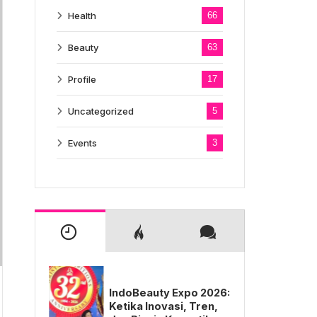
Health
66
Beauty
63
Profile
17
Uncategorized
5
Events
3
IndoBeauty Expo 2026:
Ketika Inovasi, Tren,