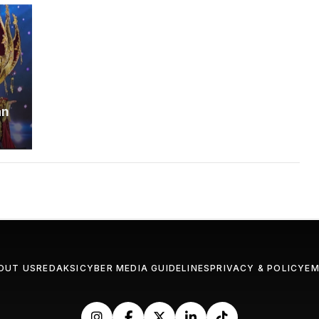
an
OUT US
REDAKSI
CYBER MEDIA GUIDELINES
PRIVACY & POLICY
EM