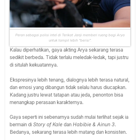
Peran sebagai polisi intel di Terikat Janji memberi ruang bagi Arya
untuk tampil lebih “berisi”.
Kalau diperhatikan, gaya akting Arya sekarang terasa
sedikit berbeda. Tidak terlalu meledak-ledak, tapi justru
di situlah kekuatannya.
Ekspresinya lebih tenang, dialognya lebih terasa natural,
dan emosi yang dibangun tidak selalu harus diucapkan.
Kadang justru lewat tatapan atau jeda, penonton bisa
menangkap perasaan karakternya.
Gaya seperti ini sebenarnya sudah mulai terlihat sejak ia
bermain di
Story of Kale
dan
Habibie & Ainun 3
.
Bedanya, sekarang terasa lebih matang dan konsisten.