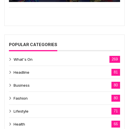
POPULAR CATEGORIES
What's On
269
Headline
81
Business
80
Fashion
80
Lifestyle
71
Health
66