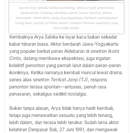
Sosok Arya Saloka ketika berakting, beda project pasti beda
penampilan. Kadang tubuhnya berisi, kurus, berotot, klimis,
brewokan. Inilah aktor yang sesungguhnya, berhasil menciptakan
orang baru, punya ciri khas sendiri sampai intonasi suaranya saja
bisa beda-beda.
Kembalinya Arya Saloka ke layar kaca bukan sekadar
kabar hiburan biasa. Aktor berdarah Jawa-Yogyakarta
yang populer berkat peran Aldebaran di sinetron
Ikata
Cinta
, datang membawa ekspektasi, juga ingatan
kolektif penonton yang pernah larut dalam peran-peran
ikoniknya. Ketika namanya kembali muncul lewat drama
series alias sinetron
Terikat Janji (TJ)
, respons
penonton terasa spontan—antusias, penuh rasa
penasaran, sekaligus sedikit nostalgia.
Bukan tanpa alasan, Arya tidak hanya hadir kembali,
tetapi juga menawarkan sesuatu yang lebih tenang,
lebih dalam, dan terasa lebih terukur. Sudah lama aktor
kelahiran Denpasar Bali, 27 Juni 1991, dan mengawali