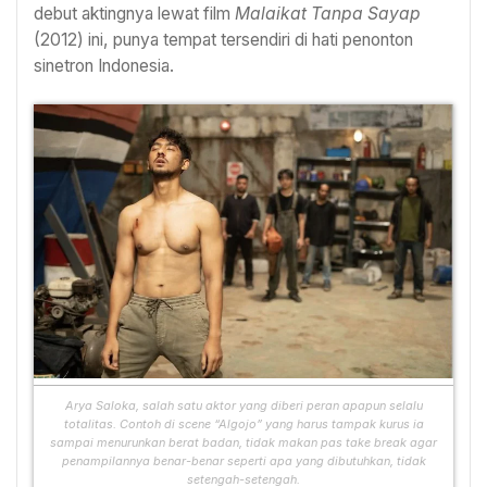
debut aktingnya lewat film
Malaikat Tanpa Sayap
(2012) ini, punya tempat tersendiri di hati penonton
sinetron Indonesia.
Arya Saloka, salah satu aktor yang diberi peran apapun selalu
totalitas. Contoh di scene “Algojo” yang harus tampak kurus ia
sampai menurunkan berat badan, tidak makan pas take break agar
penampilannya benar-benar seperti apa yang dibutuhkan, tidak
setengah-setengah.