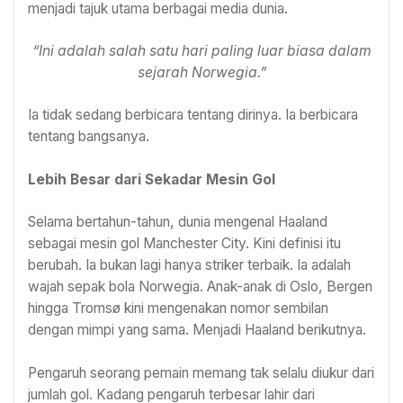
menjadi tajuk utama berbagai media dunia.
“Ini adalah salah satu hari paling luar biasa dalam
sejarah Norwegia.”
Ia tidak sedang berbicara tentang dirinya. Ia berbicara
tentang bangsanya.
Lebih Besar dari Sekadar Mesin Gol
Selama bertahun-tahun, dunia mengenal Haaland
sebagai mesin gol Manchester City. Kini definisi itu
berubah. Ia bukan lagi hanya striker terbaik. Ia adalah
wajah sepak bola Norwegia. Anak-anak di Oslo, Bergen
hingga Tromsø kini mengenakan nomor sembilan
dengan mimpi yang sama. Menjadi Haaland berikutnya.
Pengaruh seorang pemain memang tak selalu diukur dari
jumlah gol. Kadang pengaruh terbesar lahir dari