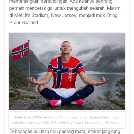
memenangkan pertandingan. Ada kalanya seorang
pemain mencetak gol untuk mengubah sejarah. Malam
di MetLife Stadium, New Jersey, menjadi milik Erling
Braut Haaland.
Piala Dunia 2026 menghadirkan dimensi baru. Haaland bukan lagi
sekadar mesin gol klub. Ia kini menjadi wajah kebangkitan Norwegia.
Di hadapan puluhan ribu pasang mata, striker jangkung