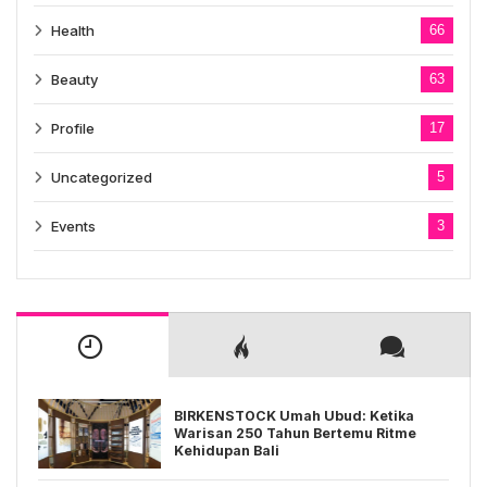
Health
66
Beauty
63
Profile
17
Uncategorized
5
Events
3
BIRKENSTOCK Umah Ubud: Ketika
Warisan 250 Tahun Bertemu Ritme
Kehidupan Bali