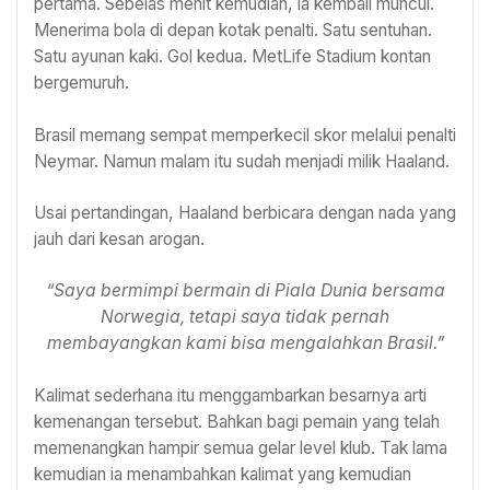
pertama. Sebelas menit kemudian, ia kembali muncul.
Menerima bola di depan kotak penalti. Satu sentuhan.
Satu ayunan kaki. Gol kedua. MetLife Stadium kontan
bergemuruh.
Brasil memang sempat memperkecil skor melalui penalti
Neymar. Namun malam itu sudah menjadi milik Haaland.
Usai pertandingan, Haaland berbicara dengan nada yang
jauh dari kesan arogan.
“Saya bermimpi bermain di Piala Dunia bersama
Norwegia, tetapi saya tidak pernah
membayangkan kami bisa mengalahkan Brasil.”
Kalimat sederhana itu menggambarkan besarnya arti
kemenangan tersebut. Bahkan bagi pemain yang telah
memenangkan hampir semua gelar level klub. Tak lama
kemudian ia menambahkan kalimat yang kemudian