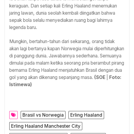
keraguan. Dan setiap kali Erling Haaland menemukan
jaring lawan, dunia seolah kembali diingatkan bahwa
sepak bola selalu menyediakan ruang bagi lahirnya
legenda baru.
Mungkin, bertahun-tahun dari sekarang, orang tidak
akan lagi bertanya kapan Norwegia mulai diperhitungkan
di panggung dunia. Jawabannya sederhana. Semuanya
dimulai pada malam ketika seorang pria berambut pirang
bernama Erling Haaland menjatuhkan Brasil dengan dua
gol yang akan dikenang sepanjang masa.
(SOE
|
Foto:
Istimewa)
Brasil vs Norwegia
Erling Haaland
Erling Haaland Manchester City