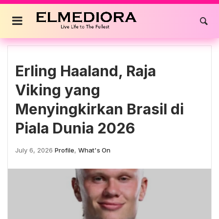
Skip
to
content
Erling Haaland, Raja
Viking yang
Menyingkirkan Brasil di
Piala Dunia 2026
July 6, 2026
Profile
,
What's On