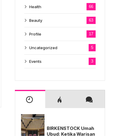
Health
66
Beauty
63
Profile
17
Uncategorized
5
Events
3
BIRKENSTOCK Umah
Ubud: Ketika Warisan