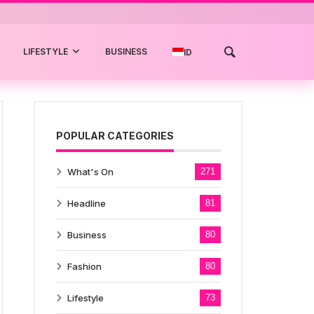
LIFESTYLE
BUSINESS
ID
POPULAR CATEGORIES
What's On
271
Headline
81
Business
80
Fashion
80
Lifestyle
73