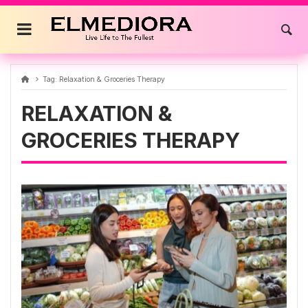
Skip
to
content
Tag:
Relaxation & Groceries Therapy
RELAXATION &
GROCERIES THERAPY