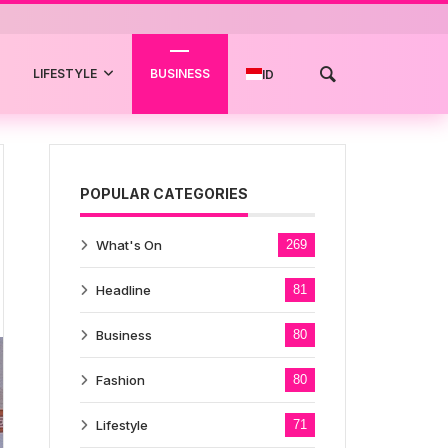
LIFESTYLE
BUSINESS
ID
POPULAR CATEGORIES
What's On
269
Headline
81
Business
80
Fashion
80
Lifestyle
71