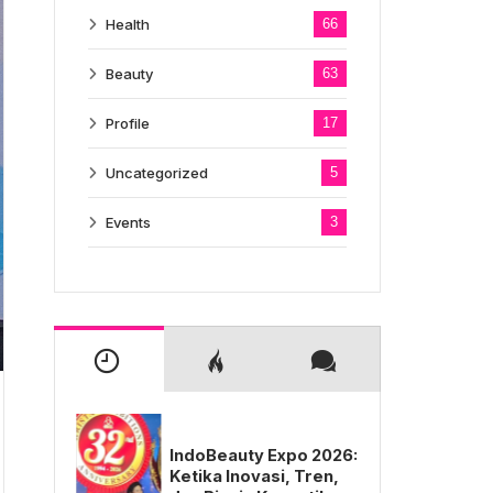
Health
66
Beauty
63
Profile
17
Uncategorized
5
Events
3
IndoBeauty Expo 2026:
Ketika Inovasi, Tren,