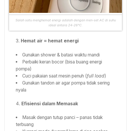
Salah satu menghemat energi adalah dengan men-set AC di suhu
ideal antara 24-26°C.
Hemat air = hemat energi
Gunakan shower & batasi waktu mandi
Perbaiki keran bocor (bisa buang energi
pompa)
Cuci pakaian saat mesin penuh (
full load
)
Gunakan tandon air agar pompa tidak sering
nyala
Efisiensi dalam Memasak
Masak dengan tutup panci – panas tidak
terbuang