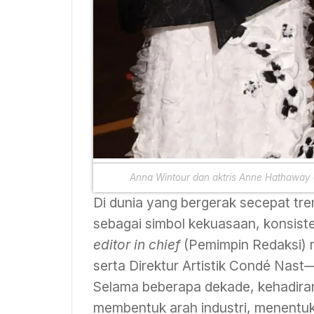
Anna Wintour dan aktris Anne Hathaway
Di dunia yang bergerak secepat tr
sebagai simbol kekuasaan, konsiste
editor in chief
(Pemimpin Redaksi) 
serta Direktur Artistik Condé Nast—
Selama beberapa dekade, kehadiran
membentuk arah industri, menentuk