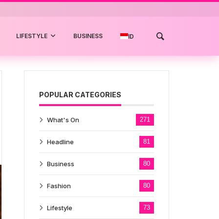
LIFESTYLE
BUSINESS
ID
POPULAR CATEGORIES
What's On
271
Headline
81
Business
80
Fashion
80
Lifestyle
73