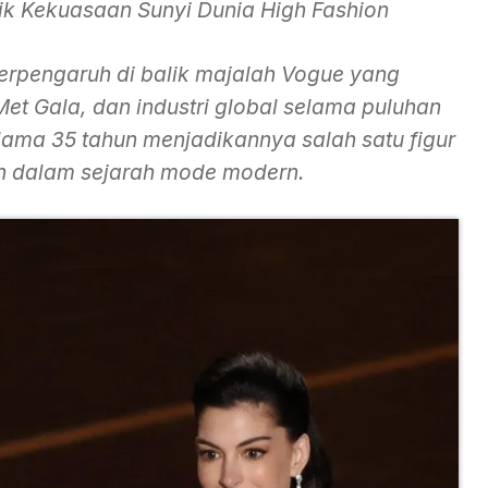
lik Kekuasaan Sunyi Dunia High Fashion
berpengaruh di balik majalah Vogue yang
et Gala, dan industri global selama puluhan
lama 35 tahun menjadikannya salah satu figur
h dalam sejarah mode modern.