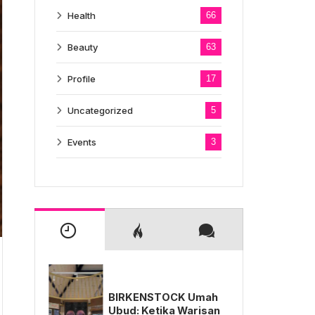
Health
66
Beauty
63
Profile
17
Uncategorized
5
Events
3
BIRKENSTOCK Umah
Ubud: Ketika Warisan